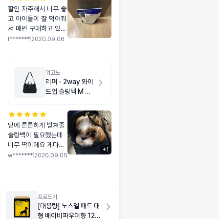
할인 자주해서 너무 좋
고 아이들이 잘 먹어줘
서 매번 구매하고 있어
요 ㅎㅎ 성분도 좋아서
l*******
|
2020.09.06
단골입니당
위고노
리퍼 - 2way 와이
드업 슬링백 M 다
크 네이비
밑에 튼튼하게 받쳐줄
슬링백이 필요했는데
너무 딱이에요 게다가
+
1
세련되고 이쁜디자인
w*******
|
2020.09.05
에 부족한게 없네요~~
봐서 다른색으로 하나
더 사려구요~~
프로도기
[대용량] 노스멜 패드 대
형 베이비파우더향 120