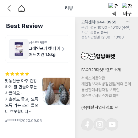
리뷰
고객센터
1644-3955
Best Review
운영
평일 10:00 - 16:00 (주말,
시간
공휴일 휴무)
점심시간
평일 12:00 - 13:00
베스트브리드
그레인프리 캣 다이
어트 치킨 1.8kg
FAQ
B2B마켓
브랜드 소개
서비스이용약관
맛동산을 아주 건강
개인정보처리방침
입점/제휴 문의
하게 잘 만들어주는 
통신판매사업자정보 확인
사료예요~

에스크로서비스가입 확인
기호성도 좋고, 오독
오독 먹는 소리 들으
(주)에필 사업자 정보
니 흐뭇합니다~
a*******
|
2020.09.06