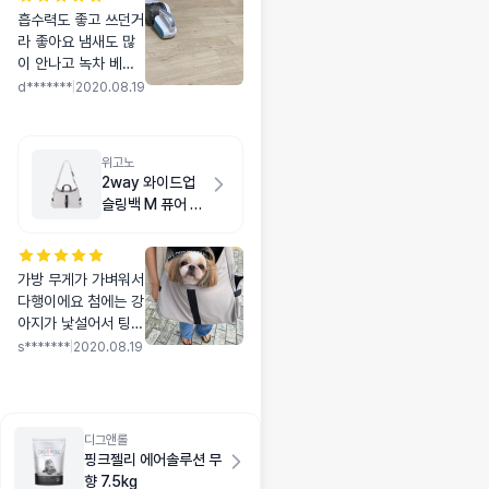
흡수력도 좋고 쓰던거
라 좋아요 냄새도 많
이 안나고 녹차 베이
비 파우더 두 가지 샀
d*******
|
2020.08.19
는데 녹차향보다 베이
비 파우더향이 진한것
같아요
위고노
2way 와이드업
슬링백 M 퓨어 그
레이
가방 무게가 가벼워서
다행이에요 첨에는 강
아지가 낯설어서 팅겨
나가려고 하더니 하루
s*******
|
2020.08.19
이틀 써보니 금새 적
응 ㅎㅎ 아 그리고 수
납공간 너무 좋아요
특히 어깨띠 부분에
디그앤롤
휴대폰 넣을 수 있어
핑크젤리 에어솔루션 무
서 아주 편하고 양쪽
향 7.5kg