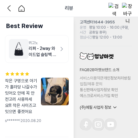
리뷰
고객센터
1644-3955
Best Review
운영
평일 10:00 - 16:00 (주말,
시간
공휴일 휴무)
점심시간
평일 12:00 - 13:00
위고노
리퍼 - 2way 와
이드업 슬링백 M
다크 네이비
FAQ
B2B마켓
브랜드 소개
서비스이용약관
개인정보처리방침
작은 구멍으로 아기
입점/제휴 문의
가 홀라당 나갈수가 
통신판매사업자정보 확인
잇어오 안에 꼭 안
에스크로서비스가입 확인
전고리 사용하세
요!!! 작은 사이즈고 
(주)에필 사업자 정보
잇으면 좋겟어요
s*******
|
2020.08.20