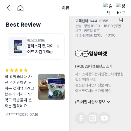
리뷰
고객센터
1644-3955
Best Review
운영
평일 10:00 - 16:00 (주말,
시간
공휴일 휴무)
점심시간
평일 12:00 - 13:00
베스트브리드
홀리스틱 캣 다이
어트 치킨 1.8kg
FAQ
B2B마켓
브랜드 소개
서비스이용약관
개인정보처리방침
잘 받았습니다 사
입점/제휴 문의
료 먹기만하면 토
통신판매사업자정보 확인
하는 첫째먹이려고 
에스크로서비스가입 확인
했는데 역시나 안
먹고 먹방둘째 셋
(주)에필 사업자 정보
째는 잘먹네요
h*******
|
2020.07.16