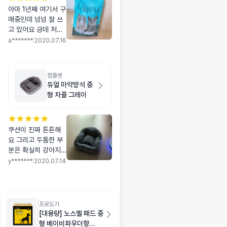
아마 1년째 여기서 구
매중인데 넘넘 잘 쓰
고 있어요 긍데 처음
으로 ㅠㅠㅋ 봉투에
a*******
|
2020.07.16
구멍이 나있었네요 .
모르고 있다가 다용
도실에서 옮기고 해
컴플렛
서 다용도실이랑 온
듀얼 마약방석 중
집이 모래가.. 흑 ㅋ
형 차콜 그레이
쿠션이 진짜 튼튼해
요 그리고 두툼한 부
분은 확실히 강아지
들이 잘 베고 자네요!
y*******
|
2020.07.14
좋은제품 감사합니다
*^ㅡ^*
프로도기
[대용량] 노스멜 패드 중
형 베이비파우더향