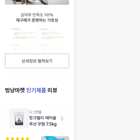
상세정보 펼쳐보기
멍냥마켓
인기제품
리뷰
디그앤롤
핑크젤리 에어솔
루션 무향 7.5kg