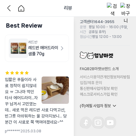
리뷰
고객센터
1644-3955
Best Review
운영
평일 10:00 - 16:00 (주말,
시간
공휴일 휴무)
점심시간
평일 12:00 - 13:00
레드반
레드반 에어드라이
샘플 70g
FAQ
B2B마켓
브랜드 소개
서비스이용약관
개인정보처리방침
입짧은 푸들이라 사
입점/제휴 문의
료 정착이 쉽지않네
통신판매사업자정보 확인
요 ㅠ 그나마 먹던 
에스크로서비스가입 확인
타사 에어드라이..자
꾸 남겨서 고민였는
(주)에필 사업자 정보
데.. 새로 먹은 레드반 사료 다먹고선, 
빈그릇 아쉬워하는 울 강아지보니.. 당
분간 이 사료로 쭉 맥여야겠네요~^^
p*******
|
2025.03.08