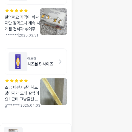
잘먹어요 가격이 비싸
지만 잘먹으니 계속 사
게됨 건식과 섞어주어
서 잘먹어요 잠깐 안먹
l*******
|
2025.03.31
을때도 있었지만 그후
계속 잘먹고 있어요
애드츄
치즈본 S 사이즈
조금 비싼거같긴해도
강아지가 오래 잘먹어
요 ! 근데 그냥줄땐 마
지막에 잘 보고있어야
g*******
|
2025.04.03
해용 안본사이에 꿀떡
삼켜버려서 ㅠㅠ 그래
도 같이 여행가거나 장
시간 이동할때 좋은거