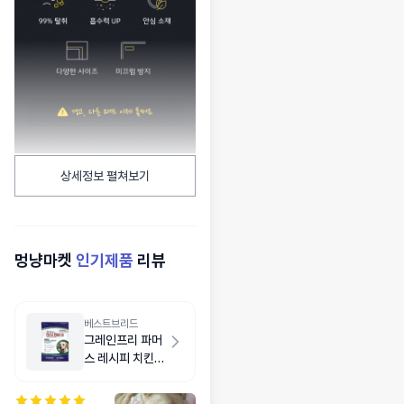
상세정보 펼쳐보기
멍냥마켓
인기제품
리뷰
베스트브리드
그레인프리 파머
스 레시피 치킨
5.9kg