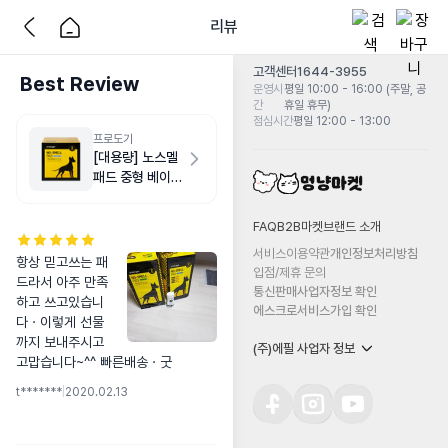
리뷰
고객센터
1644-3955
Best Review
운영시
평일 10:00 - 16:00 (주말, 공
간
휴일 휴무)
점심시간
평일 12:00 - 13:00
프로도기
[대용량] 노스멜
패드 중형 베이비
파우더향 200매
FAQ
B2B마켓
브랜드 소개
서비스이용약관
개인정보처리방침
항상 믿고쓰는 패
입점/제휴 문의
드라서 아주 만족
통신판매사업자정보 확인
하고 쓰고있습니
에스크로서비스가입 확인
다ㆍ이렇게 선물
까지 보내주시고 
(주)에필 사업자 정보
고맙습니다~^^ 빠른배송ㆍ굿
t*******
|
2020.02.13