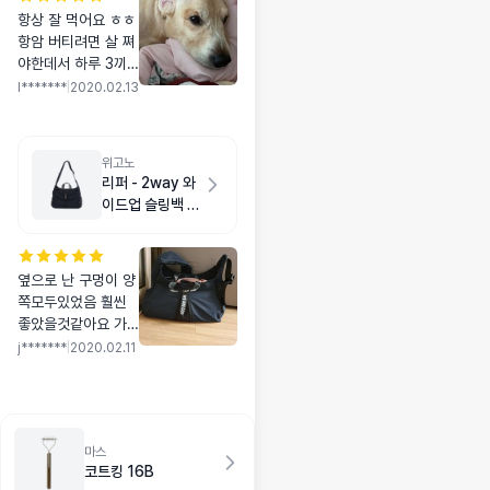
항상 잘 먹어요 ㅎㅎ
항암 버티려면 살 쪄
야한데서 하루 3끼~
네끼 줘서 평소보다
l*******
|
2020.02.13
빨리 없어져서 일주
일? 만에 주문했어
요 ㅎㅎㅎ 세일 많이
위고노
해주시니 좋습니다
리퍼 - 2way 와
이드업 슬링백 M
다크 네이비
옆으로 난 구멍이 양
쪽모두있었음 훨씬
좋았을것같아요 가
방을 주로 오른쪽으
j*******
|
2020.02.11
로 들어서요 그것제
외하면 튼튼하고 크
기도적당하고 좋아
요 다른 슬링백과달
마스
리 지퍼를전부 잠그
코트킹 16B
면 대중교통이용도