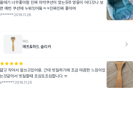
울애기 너무좋아함 진짜 마약쿠션이 맞는듯!!! 멍뭉이 어디갓나 보
면 매번 쿠션에 누워잇어욬ㅋㅋ진짜진짜 좋아여
l*******
|
2019.11.26
마스
매트&하드 슬리커
얇고 작어서 잘쓰고있어용. 근데 빗질하기에 조금 따끔한 느낌이있
는것같아서 빗질할때 조심또조심합니다 ㅠ
s*******
|
2019.11.25