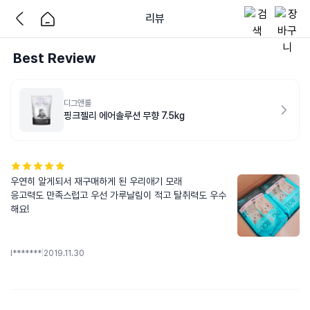
리뷰
Best Review
디그앤롤
핑크젤리 에어솔루션 무향 7.5kg
우연히 알게되서 재구매하게 된 우리애기 모래

응고력도 만족스럽고 우선 가루날림이 적고 탈취력도 우수
해요!
l*******
|
2019.11.30