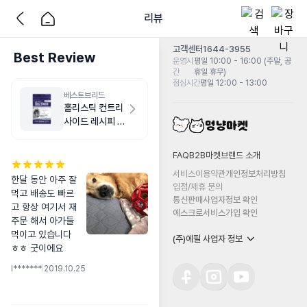
리뷰
고객센터
1644-3955
Best Review
운영시
평일 10:00 - 16:00 (주말, 공
간
휴일 휴무)
점심시간
평일 12:00 - 13:00
베스트브리드
홀리스틱 컨트리
사이드 레시피 치
킨 1.8kg
FAQ
B2B마켓
브랜드 소개
서비스이용약관
개인정보처리방침
한달 동안 아주 잘 
입점/제휴 문의
먹고 배송도 빠르
통신판매사업자정보 확인
고 항상 여기서 재
에스크로서비스가입 확인
주문 해서 아가들 
먹이고 있습니다 
(주)에필 사업자 정보
ㅎㅎ 굿이에요
l*******
|
2019.10.25