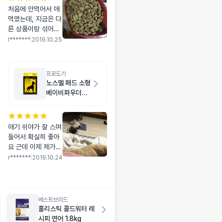
처음에 안먹어서 애
먹였는데, 지금은 다
른 상품이랑 섞어주
니 잘 먹네요. 이건
l*******
|
2019.10.25
처음이자 마지막...
프로도기
노스멜 패드 소형
베이비파우더향
50매
애기 쉬야가 잘 스며
들어서 확실히 좋아
요 근데 이제 제가
실수로 밟으면 음 안
r*******
|
2019.10.24
에 굳은게 그대로 묻
고.. 오래두면 마르
는 형식은 아니에요
베스트브리드
홀리스틱 콜드워터 레
시피 연어 1.8kg