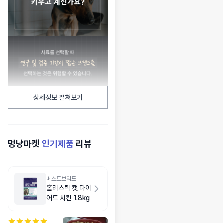
상세정보 펼쳐보기
멍냥마켓
인기제품
리뷰
베스트브리드
홀리스틱 캣 다이
어트 치킨 1.8kg