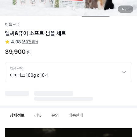
4
/
5
이돌로
헬씨&퓨어 소프트 샘플 세트
4.98
|
169건 리뷰
39,900
원
제품 선택
이베리코 100g x 10개
상세정보
리뷰
문의
배송안내