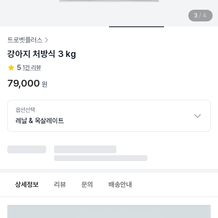
3
/
4
트로벳플러스
강아지 처방식 3 kg
5
|
1건 리뷰
79,000
원
옵션선택
레날 & 옥살레이트
상세정보
리뷰
문의
배송안내