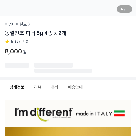
4
/
5
아임디퍼런트
동결건조 디너 5g 4종 x 2개
5
|
22건 리뷰
8,000
원
상세정보
리뷰
문의
배송안내