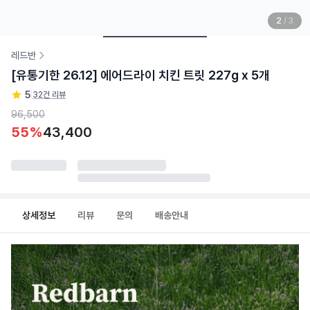
2
/
3
레드반
[유통기한 26.12] 에어드라이 치킨 트릿 227g x 5개
5
|
32건 리뷰
96,500
55
%
43,400
상세정보
리뷰
문의
배송안내