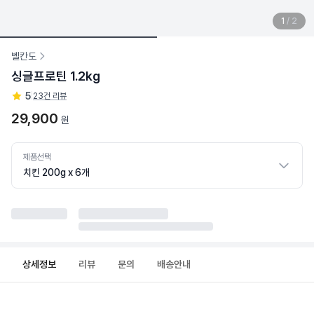
1
/
2
벨칸도
싱글프로틴 1.2kg
5
|
23건 리뷰
29,900
원
제품선택
치킨 200g x 6개
상세정보
리뷰
문의
배송안내