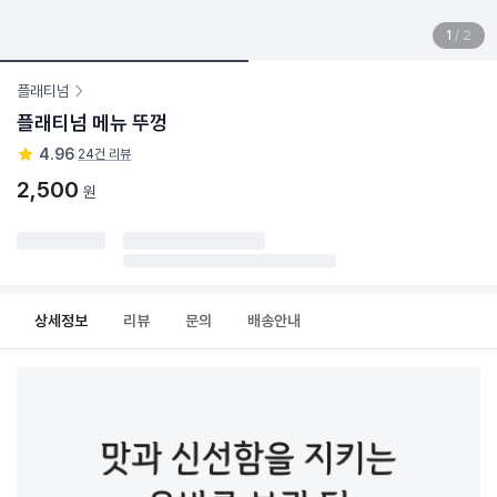
1
/
2
플래티넘
플래티넘 메뉴 뚜껑
4.96
|
24건 리뷰
2,500
원
상세정보
리뷰
문의
배송안내