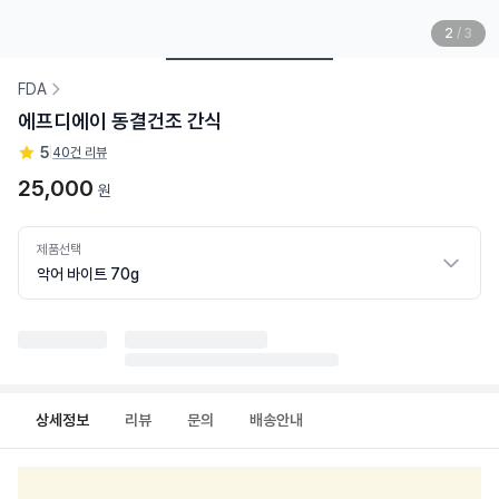
2
/
3
FDA
에프디에이 동결건조 간식
5
|
40건 리뷰
25,000
원
제품선택
악어 바이트 70g
상세정보
리뷰
문의
배송안내