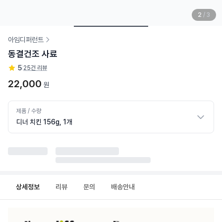
2
/
3
아임디퍼런트
동결건조 사료
5
|
25건 리뷰
22,000
원
제품 / 수량
디너 치킨 156g, 1개
상세정보
리뷰
문의
배송안내