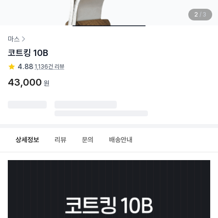
2
/
3
마스
코트킹 10B
4.88
|
1,136건 리뷰
43,000
원
상세정보
리뷰
문의
배송안내