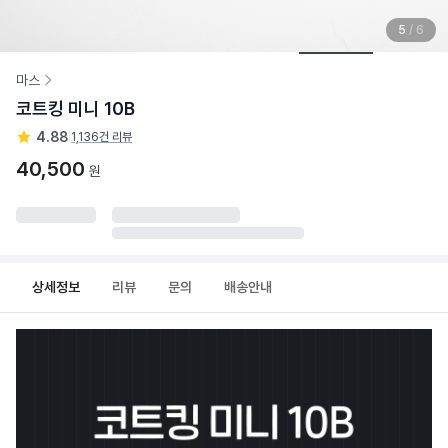
5
/
6
마스
코트킹 미니 10B
4.88
|
1,136건 리뷰
40,500
원
상세정보
리뷰
문의
배송안내