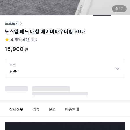
6
/
7
프로도기
노스멜 패드 대형 베이비파우더향 30매
4.99
|
469건 리뷰
15,900
원
옵션
단품
상세정보
리뷰
문의
배송안내