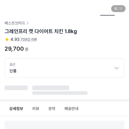
8
/
9
베스트브리드
그레인프리 캣 다이어트 치킨 1.8kg
4.93
|
709건 리뷰
29,700
원
옵션
단품
상세정보
리뷰
문의
배송안내