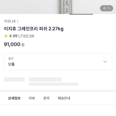
4
/
5
카르나4
이지츄 그레인프리 피쉬 2.27kg
4.99
|
1,713건 리뷰
91,000
원
옵션
단품
상세정보
리뷰
문의
배송안내