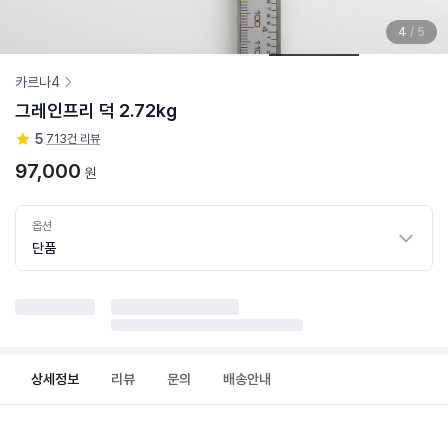
4
/
5
카르나4
그레인프리 덕 2.72kg
5
|
713건 리뷰
97,000
원
옵션
단품
상세정보
리뷰
문의
배송안내