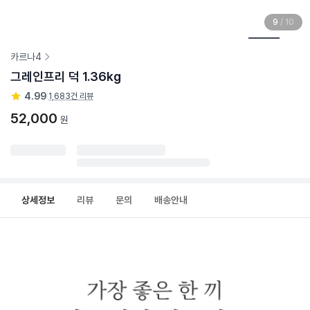
9
/
10
카르나4
그레인프리 덕 1.36kg
4.99
|
1,683건 리뷰
52,000
원
상세정보
리뷰
문의
배송안내